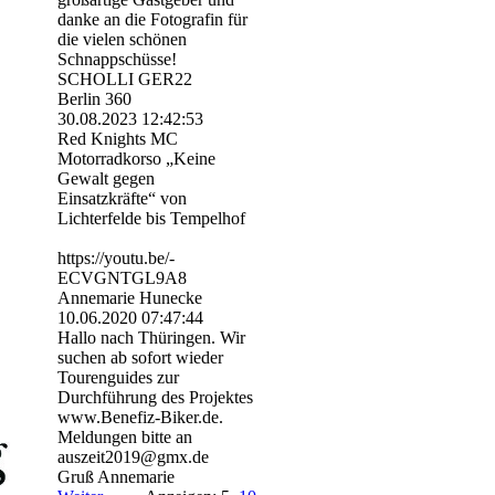
danke an die Fotografin für
die vielen schönen
Schnappschüsse!
SCHOLLI GER22
Berlin 360
30.08.2023
12:42:53
Red Knights MC
Motorradkorso „Keine
Gewalt gegen
Einsatzkräfte“ von
Lichterfelde bis Tempelhof
https:­//­youtu.­be/­
ECVGNTGL9A8
Annemarie Hunecke
10.06.2020
07:47:44
Hallo nach Thüringen. Wir
suchen ab sofort wieder
Tourenguides zur
Durchführung des Projektes
www.Benefiz-Biker.de.
Meldungen bitte an
auszeit2019@gmx.de
Gruß Annemarie