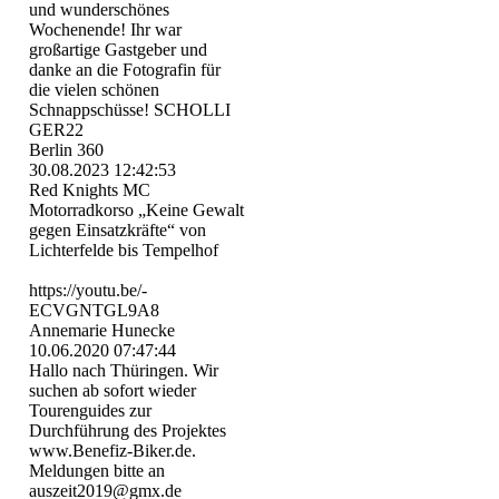
und wunderschönes
Wochenende! Ihr war
großartige Gastgeber und
danke an die Fotografin für
die vielen schönen
Schnappschüsse! SCHOLLI
GER22
Berlin 360
30.08.2023
12:42:53
Red Knights MC
Motorradkorso „Keine Gewalt
gegen Einsatzkräfte“ von
Lichterfelde bis Tempelhof
https:­//­youtu.­be/­
ECVGNTGL9A8
Annemarie Hunecke
10.06.2020
07:47:44
Hallo nach Thüringen. Wir
suchen ab sofort wieder
Tourenguides zur
Durchführung des Projektes
www.Benefiz-Biker.de.
Meldungen bitte an
auszeit2019@gmx.de