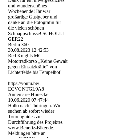
Dank für ein unvergessliches
und wunderschönes
Wochenende! Ihr war
großartige Gastgeber und
danke an die Fotografin für
die vielen schönen
Schnappschüsse! SCHOLLI
GER22
Berlin 360
30.08.2023
12:42:53
Red Knights MC
Motorradkorso „Keine Gewalt
gegen Einsatzkräfte“ von
Lichterfelde bis Tempelhof
https:­//­youtu.­be/­
ECVGNTGL9A8
Annemarie Hunecke
10.06.2020
07:47:44
Hallo nach Thüringen. Wir
suchen ab sofort wieder
Tourenguides zur
Durchführung des Projektes
www.Benefiz-Biker.de.
Meldungen bitte an