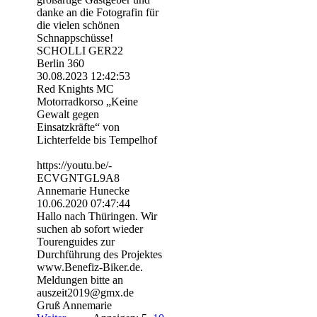
danke an die Fotografin für
die vielen schönen
Schnappschüsse!
SCHOLLI GER22
Berlin 360
30.08.2023
12:42:53
Red Knights MC
Motorradkorso „Keine
Gewalt gegen
Einsatzkräfte“ von
Lichterfelde bis Tempelhof
https:­//­youtu.­be/­
ECVGNTGL9A8
Annemarie Hunecke
10.06.2020
07:47:44
Hallo nach Thüringen. Wir
suchen ab sofort wieder
Tourenguides zur
Durchführung des Projektes
www.Benefiz-Biker.de.
Meldungen bitte an
auszeit2019@gmx.de
Gruß Annemarie